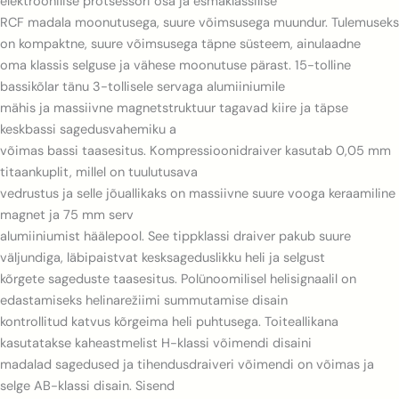
elektroonilise protsessori osa ja esmaklassilise
RCF madala moonutusega, suure võimsusega muundur. Tulemuseks
on kompaktne, suure võimsusega täpne süsteem, ainulaadne
oma klassis selguse ja vähese moonutuse pärast. 15-tolline
bassikõlar tänu 3-tollisele servaga alumiiniumile
mähis ja massiivne magnetstruktuur tagavad kiire ja täpse
keskbassi sagedusvahemiku a
võimas bassi taasesitus. Kompressioonidraiver kasutab 0,05 mm
titaankuplit, millel on tuulutusava
vedrustus ja selle jõuallikaks on massiivne suure vooga keraamiline
magnet ja 75 mm serv
alumiiniumist häälepool. See tippklassi draiver pakub suure
väljundiga, läbipaistvat kesksageduslikku heli ja selgust
kõrgete sageduste taasesitus. Polünoomilisel helisignaalil on
edastamiseks helinarežiimi summutamise disain
kontrollitud katvus kõrgeima heli puhtusega. Toiteallikana
kasutatakse kaheastmelist H-klassi võimendi disaini
madalad sagedused ja tihendusdraiveri võimendi on võimas ja
selge AB-klassi disain. Sisend