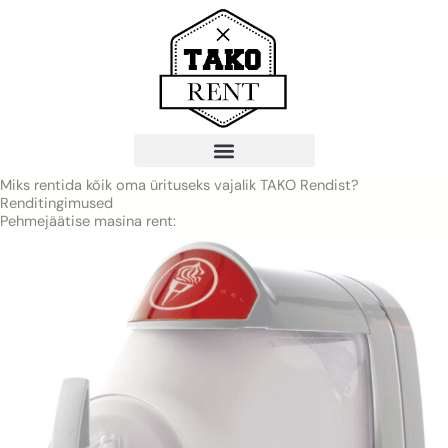
Skip
to
content
Miks rentida kõik oma ürituseks vajalik TAKO Rendist?
Renditingimused
Pehmejäätise masina rent: