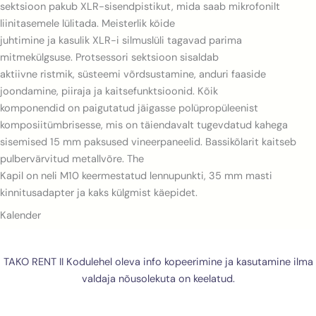
sektsioon pakub XLR-sisendpistikut, mida saab mikrofonilt
liinitasemele lülitada. Meisterlik köide
juhtimine ja kasulik XLR-i silmuslüli tagavad parima
mitmekülgsuse. Protsessori sektsioon sisaldab
aktiivne ristmik, süsteemi võrdsustamine, anduri faaside
joondamine, piiraja ja kaitsefunktsioonid. Kõik
komponendid on paigutatud jäigasse polüpropüleenist
komposiitümbrisesse, mis on täiendavalt tugevdatud kahega
sisemised 15 mm paksused vineerpaneelid. Bassikõlarit kaitseb
pulbervärvitud metallvõre. The
Kapil on neli M10 keermestatud lennupunkti, 35 mm masti
kinnitusadapter ja kaks külgmist käepidet.
Kalender
TAKO RENT II Kodulehel oleva info kopeerimine ja kasutamine ilma
valdaja nõusolekuta on keelatud.