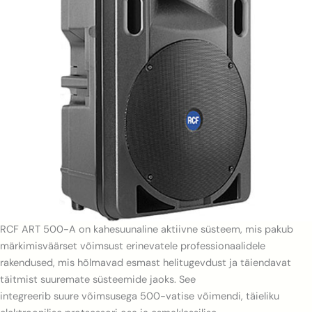
RCF ART 500-A on kahesuunaline aktiivne süsteem, mis pakub
märkimisväärset võimsust erinevatele professionaalidele
rakendused, mis hõlmavad esmast helitugevdust ja täiendavat
täitmist suuremate süsteemide jaoks. See
integreerib suure võimsusega 500-vatise võimendi, täieliku