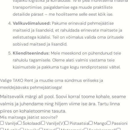
vajaliku logistika ja korralduse. Te ei pea muretsema masina
transportimise, paigaldamise ega muude praktiliste
detailide pärast – me hoolitseme selle eest kõik ise.
Valikuvõimalused:
Pakume erinevaid pehmejäätise
maitseid ja lisandeid, et rahuldada erinevate maitsete ja
eelistustega külalisi. Teil on võimalus valida oma üritusele
sobivad maitsed ja lisandid.
Klienditeenindus:
Meie meeskond on pühendunud teie
rahulolu tagamisele. Oleme alati valmis vastama teie
küsimustele ja pakkuma tuge kogu rendiprotsessi vältel.
Valige TAKO Rent ja muutke oma sündmus eriliseks ja
meeldejäävaks pehmejäätisega!
Maitsevalik märgi all pool. Soovi korral toome kohale, seame
valmis ja juhendame ning hiljem viime ise ära. Tartu linna
piires on kohaletoomine tasuta.
Mis maitsega jäätist soovite?
Vanilje
Šokolaadi
Vanilje(V)
Pistaatsia
Mango
Passioni