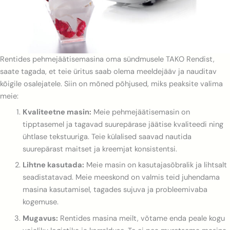
Rentides pehmejäätisemasina oma sündmusele TAKO Rendist,
saate tagada, et teie üritus saab olema meeldejääv ja nauditav
kõigile osalejatele. Siin on mõned põhjused, miks peaksite valima
meie:
Kvaliteetne masin:
Meie pehmejäätisemasin on
tipptasemel ja tagavad suurepärase jäätise kvaliteedi ning
ühtlase tekstuuriga. Teie külalised saavad nautida
suurepärast maitset ja kreemjat konsistentsi.
Lihtne kasutada:
Meie masin on kasutajasõbralik ja lihtsalt
seadistatavad. Meie meeskond on valmis teid juhendama
masina kasutamisel, tagades sujuva ja probleemivaba
kogemuse.
Mugavus:
Rentides masina meilt, võtame enda peale kogu