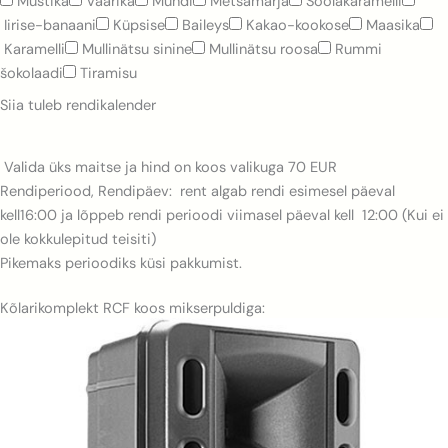
Must
ika
Vaarika
Mündi
Metsamarja
S
oolakaramelli
Iirise-banaani
K
üpsise
Baileys
Kakao-kookose
M
aasika
Karamelli
Mullinätsu sinine
Mullinätsu roosa
Rummi
šokolaadi
Tiramisu
Siia tuleb rendikalender
Valida üks maitse ja hind on koos valikuga 70 EUR
Rendiperiood, Rendipäev: rent algab rendi esimesel päeval
kell16:00 ja lõppeb rendi perioodi viimasel päeval kell 12:00 (Kui ei
ole kokkulepitud teisiti)
Pikemaks perioodiks küsi pakkumist.
Kõlarikomplekt RCF koos mikserpuldiga: